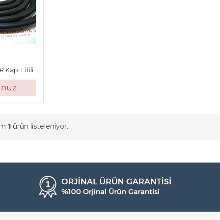
Kapı Fitili
unuz
am
1
ürün listeleniyor.