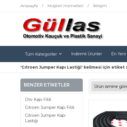
Anasayfa
Müşteri Hizmetleri
İletişim
İndirimli Ürünler
En Yeni
Tüm Kategoriler
'Cıtroen Jumper Kapı Lastiği' kelimesi için etiket 
BENZER ETIKETLER
Oto Kapı Fitili
Cıtroen Jumper Kapı Fitili
Cıtroen Jumper Kapı
Lastiği