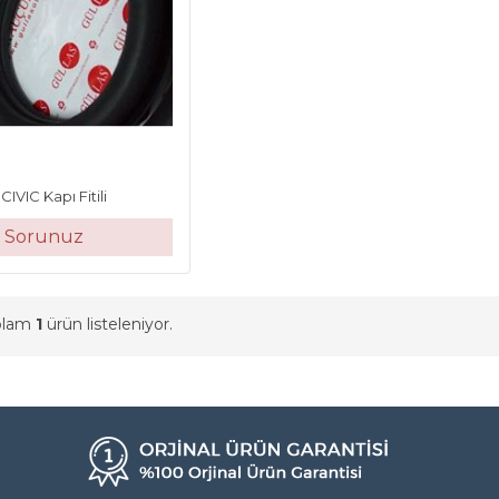
IVIC Kapı Fitili
t Sorunuz
oplam
1
ürün listeleniyor.