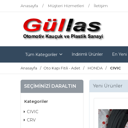
Anasayfa
Müşteri Hizmetleri
İletişim
İndirimli Ürünler
En Yeni
Tüm Kategoriler
Anasayfa
Oto Kapı Fitili - Adet
HONDA
CIVIC
Yeni Ürünler
SEÇIMINIZI DARALTIN
Kategoriler
CIVIC
CRV