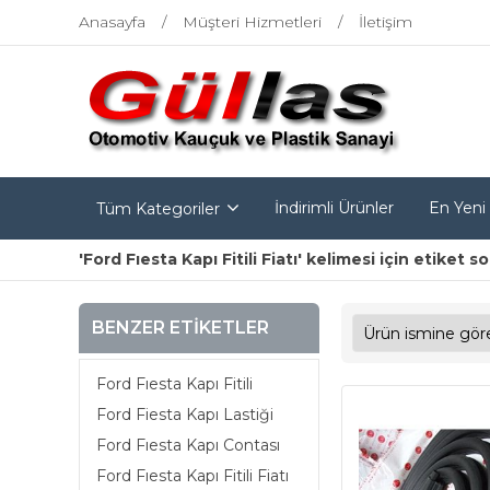
Anasayfa
Müşteri Hizmetleri
İletişim
İndirimli Ürünler
En Yeni
Tüm Kategoriler
'Ford Fıesta Kapı Fitili Fiatı' kelimesi için etiket s
BENZER ETIKETLER
Ford Fıesta Kapı Fitili
Ford Fiesta Kapı Lastiği
Ford Fıesta Kapı Contası
Ford Fıesta Kapı Fitili Fiatı