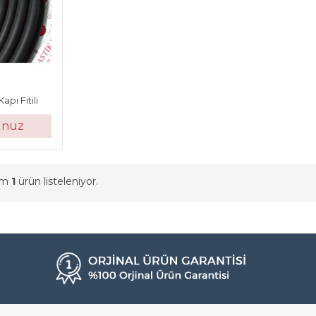
pı Fitili
unuz
am
1
ürün listeleniyor.