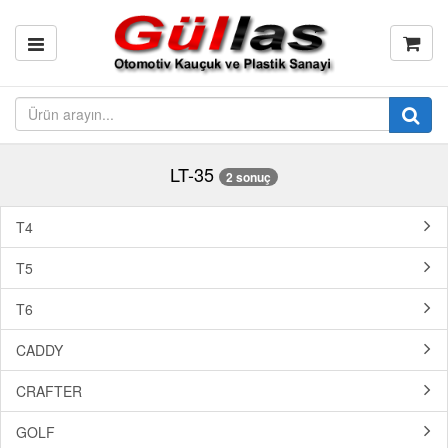
LT-35
2 sonuç
T4
T5
T6
CADDY
CRAFTER
GOLF