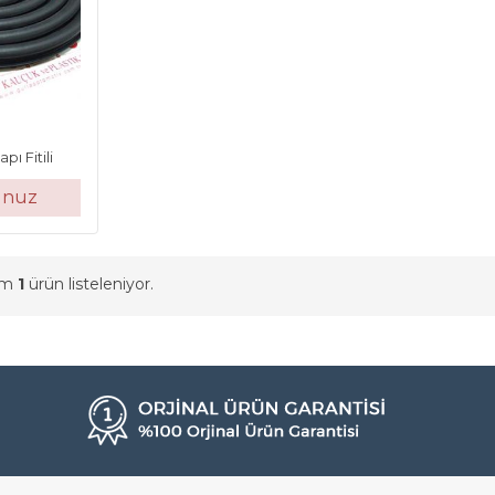
ı Fitili
unuz
am
1
ürün listeleniyor.