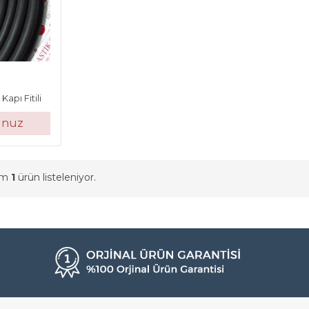
apı Fitili
unuz
am
1
ürün listeleniyor.