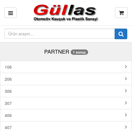
PARTNER
1 sonuç
106
206
306
307
406
407