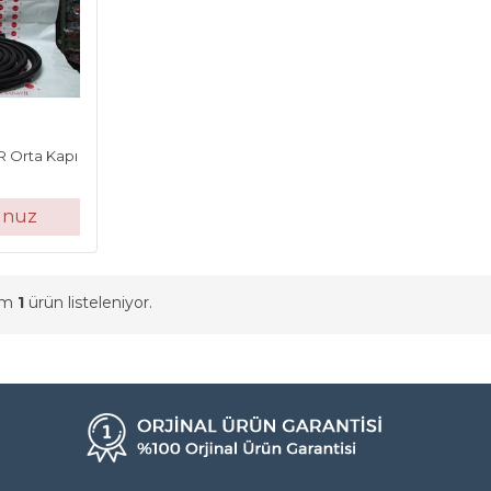
 Orta Kapı
unuz
am
1
ürün listeleniyor.